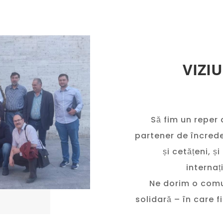
VIZI
Să fim un reper 
partener de încreder
și cetățeni, ș
internaț
Ne dorim o comun
solidară – în care 