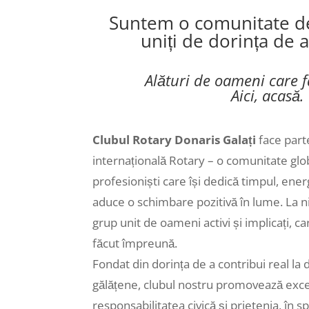
Suntem o comunitate de
uniți de dorința de a
Alături de oameni care f
Aici, acasă.
Clubul Rotary Donaris Galați
face part
internațională Rotary – o comunitate glob
profesioniști care își dedică timpul, ener
aduce o schimbare pozitivă în lume. La n
grup unit de oameni activi și implicați, ca
făcut împreună.
Fondat din dorința de a contribui real la
gălățene, clubul nostru promovează exce
responsabilitatea civică și prietenia, în sp