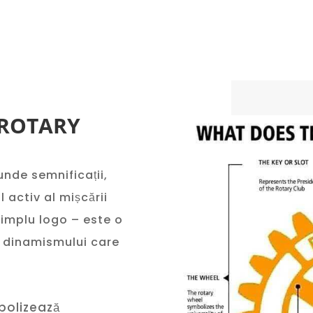
 ROTARY
nde semnificații,
l activ al mișcării
simplu logo – este o
și dinamismului care
bolizează