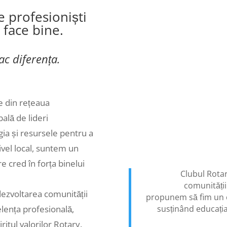
 profesioniști
 face bine.
ac diferența.
e din rețeaua
ală de lideri
gia și resursele pentru a
ivel local, suntem un
re cred în forța binelui
Clubul Rotar
comunității
 dezvoltarea comunității
propunem să fim un cat
lența profesională,
susținând educația,
iritul valorilor Rotary.