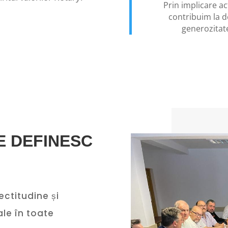
Prin implicare ac
contribuim la de
generozitatea
E DEFINESC
ctitudine și
ale în toate