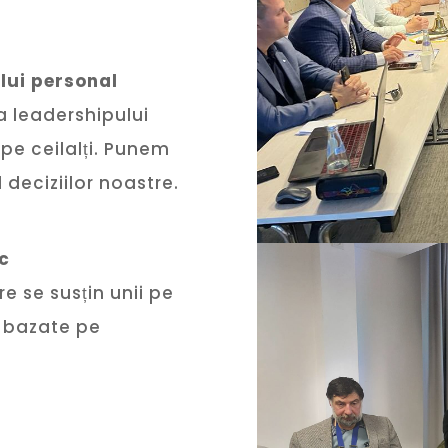
lui personal
 leadershipului
pe ceilalți. Punem
deciziilor noastre.
oc
 se susțin unii pe
e, bazate pe