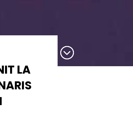
;
NIT LA
NARIS
I