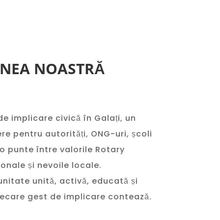
UNEA NOASTRĂ
de implicare civică în Galați, un
e pentru autorități, ONG-uri, școli
i o punte între valorile Rotary
ionale și nevoile locale.
itate unită, activă, educată și
fiecare gest de implicare contează.